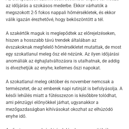
az időjárás a szokásos mederbe. Ekkor várhatók a
megszokott 2-5 fokos nappali hőmérsékletek, és ekkor
válik igazán érezhetővé, hogy beköszöntött a tél.
A szakértők maguk is meglepődtek az előrejelzéseken,
hiszen a hosszabb távú trendek általában az
évszakoknak megfelelő hőmérsékletet mutattak, de most
egy szokatlanul meleg ősz elé nézünk. Az ilyen időjárási
anomáliák az éghajlatváltozásra is utalhatnak, de addig
is élvezhetjük az enyhe, kellemes őszi napokat.
A szokatlanul meleg október és november nemcsak a
természetet, de az emberek napi rutinját is befolyásolja. A
késői lehűlés miatt a fűtésszezon is későbbre tolódhat,
ami pénzügyi előnyökkel járhat, ugyanakkor a
mezőgazdaságban kihívásokat okozhat az elhúzódó
enyhe idő.