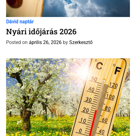
C
Dávid Naptár időjárás előrejelzés
Időjárás előrejelzés
Új
a
Dávid naptár
t
Nyári időjárás 2026
e
Posted on
április 26, 2026
by
Szerkesztő
g
o
r
i
e
s