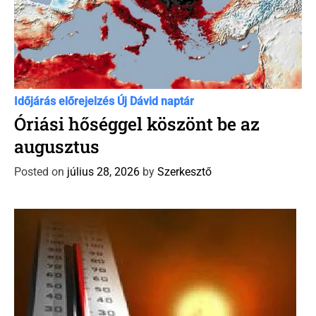
C
Időjárás előrejelzés
Új Dávid naptár
a
Óriási hőséggel köszönt be az
t
augusztus
e
g
Posted on
július 28, 2026
by
Szerkesztő
o
r
i
e
s