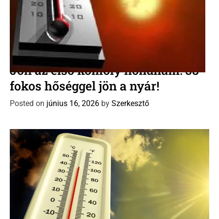
C
Időjárás előrejelzés
Új Dávid naptár
a
Jön az első komoly hőhullám: 38
t
fokos hőséggel jön a nyár!
e
g
Posted on
június 16, 2026
by
Szerkesztő
o
r
i
e
s