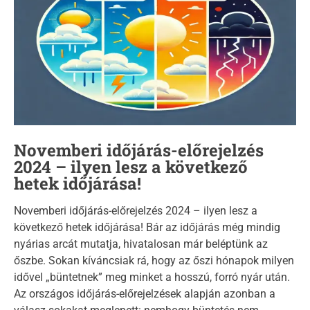
i
m
a
t
e
d
r
e
a
d
t
i
m
Novemberi időjárás-előrejelzés
e
2024 – ilyen lesz a következő
hetek időjárása!
Novemberi időjárás-előrejelzés 2024 – ilyen lesz a
következő hetek időjárása! Bár az időjárás még mindig
nyárias arcát mutatja, hivatalosan már beléptünk az
őszbe. Sokan kíváncsiak rá, hogy az őszi hónapok milyen
idővel „büntetnek” meg minket a hosszú, forró nyár után.
Az országos időjárás-előrejelzések alapján azonban a