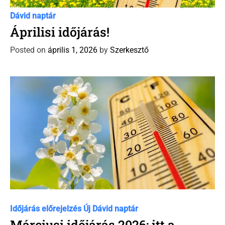
C
Dávid Naptár időjárás előrejelzés
Időjárás előrejelzés
Új
a
Dávid naptár
t
Áprilisi időjárás!
e
Posted on
április 1, 2026
by
Szerkesztő
g
o
r
i
e
s
C
Időjárás előrejelzés
Új Dávid naptár
a
Márciusi időjárás 2026: itt a