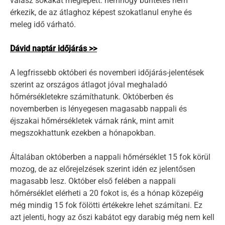
válasz sokakat meglepett: nemhogy büntetés nem
érkezik, de az átlaghoz képest szokatlanul enyhe és
meleg idő várható.
Dávid naptár időjárás >>
A legfrissebb októberi és novemberi időjárás-jelentések
szerint az országos átlagot jóval meghaladó
hőmérsékletekre számíthatunk. Októberben és
novemberben is lényegesen magasabb nappali és
éjszakai hőmérsékletek várnak ránk, mint amit
megszokhattunk ezekben a hónapokban.
Általában októberben a nappali hőmérséklet 15 fok körül
mozog, de az előrejelzések szerint idén ez jelentősen
magasabb lesz. Október első felében a nappali
hőmérséklet elérheti a 20 fokot is, és a hónap közepéig
még mindig 15 fok fölötti értékekre lehet számítani. Ez
azt jelenti, hogy az őszi kabátot egy darabig még nem kell