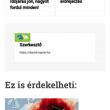
e
időjárás jön, nagyot
előrejelzés
g
fordul minden!
y
z
é
s
n
a
Szerkesztő
v
i
https://david-naptar.hu
g
á
c
i
Ez is érdekelheti:
ó