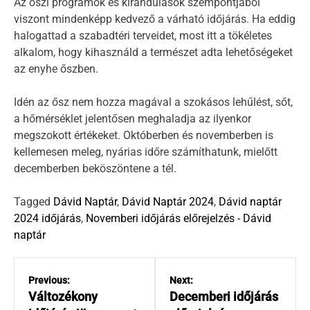
Az őszi programok és kirándulások szempontjából
viszont mindenképp kedvező a várható időjárás. Ha eddig
halogattad a szabadtéri terveidet, most itt a tökéletes
alkalom, hogy kihasználd a természet adta lehetőségeket
az enyhe őszben.
Idén az ősz nem hozza magával a szokásos lehűlést, sőt,
a hőmérséklet jelentősen meghaladja az ilyenkor
megszokott értékeket. Októberben és novemberben is
kellemesen meleg, nyárias időre számíthatunk, mielőtt
decemberben beköszöntene a tél.
Tagged
Dávid Naptár
,
Dávid Naptár 2024
,
Dávid naptár
2024 időjárás
,
Novemberi időjárás előrejelzés - Dávid
naptár
B
e
Previous:
Next:
j
Változékony
Decemberi időjárás