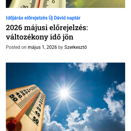
C
Időjárás előrejelzés
Új Dávid naptár
a
2026 májusi előrejelzés:
t
változékony idő jön
e
g
Posted on
május 1, 2026
by
Szerkesztő
o
r
i
e
s