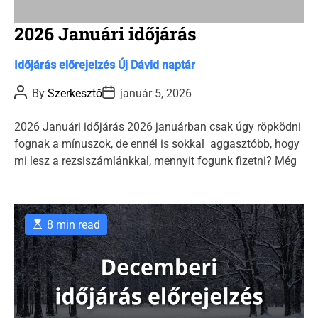
2026 Januári időjárás
C
Időjárás előrejelzés
Új Dávid naptár
a
P
P
By
Szerkesztő
január 5, 2026
t
o
o
s
s
e
t
t
2026 Januári időjárás 2026 januárban csak úgy röpködni
g
A
D
fognak a mínuszok, de ennél is sokkal aggasztóbb, hogy
u
a
o
t
t
mi lesz a rezsiszámlánkkal, mennyit fogunk fizetni? Még
r
h
e
o
i
r
e
s
E
8 min read
s
t
i
m
a
t
e
d