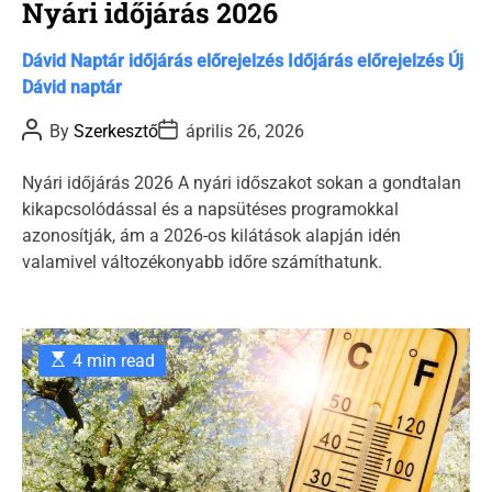
Nyári időjárás 2026
C
Dávid Naptár időjárás előrejelzés
Időjárás előrejelzés
Új
a
Dávid naptár
t
P
P
By
Szerkesztő
április 26, 2026
e
o
o
s
s
g
t
t
Nyári időjárás 2026 A nyári időszakot sokan a gondtalan
o
A
D
kikapcsolódással és a napsütéses programokkal
u
a
r
t
t
azonosítják, ám a 2026-os kilátások alapján idén
i
h
e
valamivel változékonyabb időre számíthatunk.
o
e
r
s
E
4 min read
s
t
i
m
a
t
e