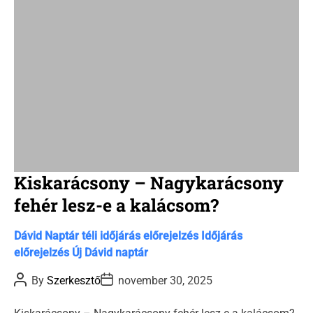
m
e
Kiskarácsony – Nagykarácsony
fehér lesz-e a kalácsom?
C
Dávid Naptár téli időjárás előrejelzés
Időjárás
a
előrejelzés
Új Dávid naptár
t
P
P
By
Szerkesztő
november 30, 2025
e
o
o
s
s
g
t
t