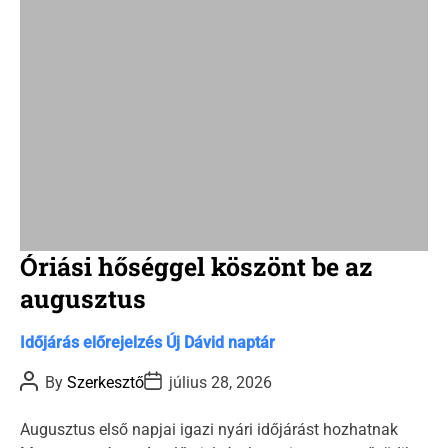
i
m
e
Óriási hőséggel köszönt be az
augusztus
C
Időjárás előrejelzés
Új Dávid naptár
a
P
P
By
Szerkesztő
július 28, 2026
t
o
o
s
s
e
t
t
Augusztus első napjai igazi nyári időjárást hozhatnak
g
A
D