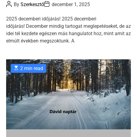
P
P
By
Szerkesztő
december 1, 2025
e
o
o
s
s
g
t
t
2025 decemberi időjárás! 2025 decemberi
o
A
D
időjárás! December mindig tartogat meglepetéseket, de az
u
a
r
t
t
idei tél kezdete egészen más hangulatot hoz, mint amit az
i
h
e
elmúlt években megszoktunk. A
o
e
r
s
E
2 min read
s
t
i
m
a
t
e
d
r
e
a
d
t
i