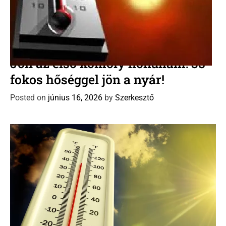
C
Időjárás előrejelzés
Új Dávid naptár
a
Jön az első komoly hőhullám: 38
t
fokos hőséggel jön a nyár!
e
g
Posted on
június 16, 2026
by
Szerkesztő
o
r
i
e
s