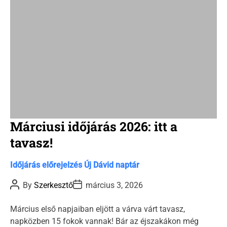
m
e
Márciusi időjárás 2026: itt a
tavasz!
C
Időjárás előrejelzés
Új Dávid naptár
a
P
P
By
Szerkesztő
március 3, 2026
t
o
o
s
s
e
t
t
Március első napjaiban eljött a várva várt tavasz,
g
A
D
napközben 15 fokok vannak! Bár az éjszakákon még
u
a
o