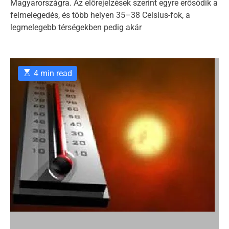
Magyarországra. Az előrejelzések szerint egyre erősödik a
u
a
o
t
t
felmelegedés, és több helyen 35–38 Celsius-fok, a
r
h
e
legmelegebb térségekben pedig akár
o
i
r
e
s
E
4 min read
s
t
i
m
a
t
e
d
r
e
a
d
t
i
m
e