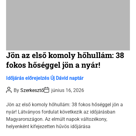
Jön az első komoly hőhullám: 38
fokos hőséggel jön a nyár!
C
Időjárás előrejelzés
Új Dávid naptár
a
P
P
By
Szerkesztő
június 16, 2026
t
o
o
s
s
e
t
t
Jön az első komoly hőhullám: 38 fokos hőséggel jön a
g
A
D
nyár! Látványos fordulat következik az időjárásban
u
a
o
t
t
Magyarországon. Az elmúlt napok változékony,
r
h
e
helyenként kifejezetten hűvös időjárása
o
i
r