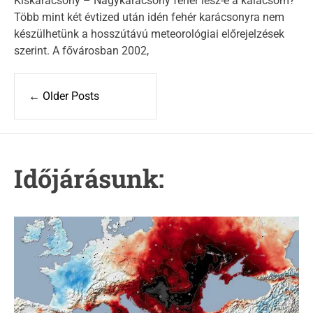
Kiskarácsony – Nagykarácsony fehér lesz-e a kalácsom?
o
A
D
Több mint két évtized után idén fehér karácsonyra nem
u
a
r
t
t
készülhetünk a hosszútávú meteorológiai előrejelzések
i
h
e
szerint. A fővárosban 2002,
o
e
r
s
B
e
←
Older Posts
j
e
g
y
Időjárásunk:
z
é
s
n
a
v
i
g