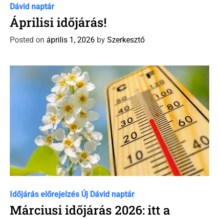
a
Dávid naptár
t
Áprilisi időjárás!
e
Posted on
április 1, 2026
by
Szerkesztő
g
o
r
i
e
s
C
Időjárás előrejelzés
Új Dávid naptár
a
Márciusi időjárás 2026: itt a
t