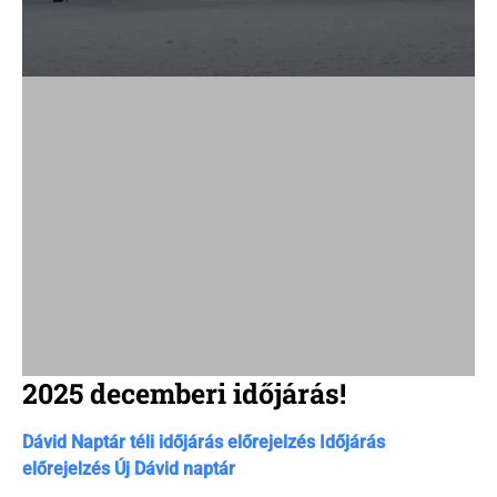
r
e
a
d
t
i
m
e
2025 decemberi időjárás!
C
Dávid Naptár téli időjárás előrejelzés
Időjárás
a
előrejelzés
Új Dávid naptár
t