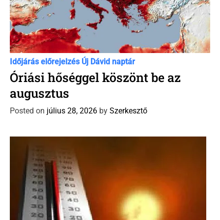
á
c
i
ó
C
Időjárás előrejelzés
Új Dávid naptár
a
Óriási hőséggel köszönt be az
t
augusztus
e
g
Posted on
július 28, 2026
by
Szerkesztő
o
r
i
e
s