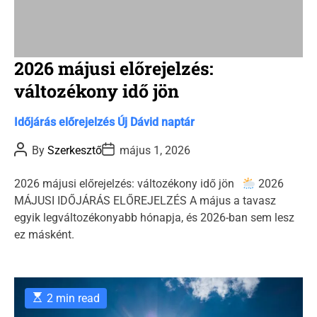
2026 májusi előrejelzés:
változékony idő jön
C
Időjárás előrejelzés
Új Dávid naptár
a
P
P
By
Szerkesztő
május 1, 2026
t
o
o
s
s
e
t
t
2026 májusi előrejelzés: változékony idő jön
2026
g
A
D
MÁJUSI IDŐJÁRÁS ELŐREJELZÉS A május a tavasz
u
a
o
t
t
egyik legváltozékonyabb hónapja, és 2026-ban sem lesz
r
h
e
ez másként.
o
i
r
e
s
E
2 min read
s