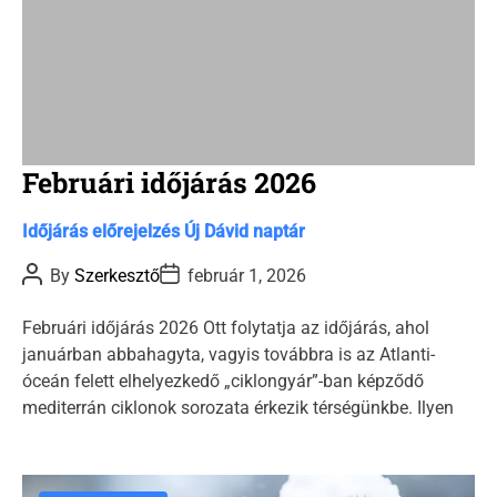
Februári időjárás 2026
C
Időjárás előrejelzés
Új Dávid naptár
a
P
P
By
Szerkesztő
február 1, 2026
t
o
o
s
s
e
t
t
Februári időjárás 2026 Ott folytatja az időjárás, ahol
g
A
D
januárban abbahagyta, vagyis továbbra is az Atlanti-
u
a
o
t
t
óceán felett elhelyezkedő „ciklongyár”-ban képződő
r
h
e
mediterrán ciklonok sorozata érkezik térségünkbe. Ilyen
o
i
r
e
s