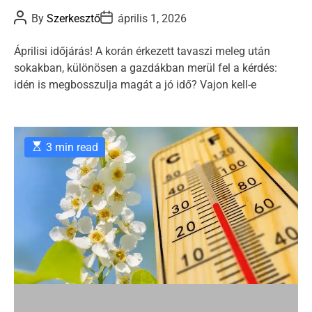
t
P
P
By
Szerkesztő
április 1, 2026
e
o
o
s
s
g
t
t
Áprilisi időjárás! A korán érkezett tavaszi meleg után
o
A
D
sokakban, különösen a gazdákban merül fel a kérdés:
u
a
r
t
t
idén is megbosszulja magát a jó idő? Vajon kell-e
i
h
e
o
e
r
s
E
3 min read
s
t
i
m
a
t
e
d
r
e
a
d
t
i