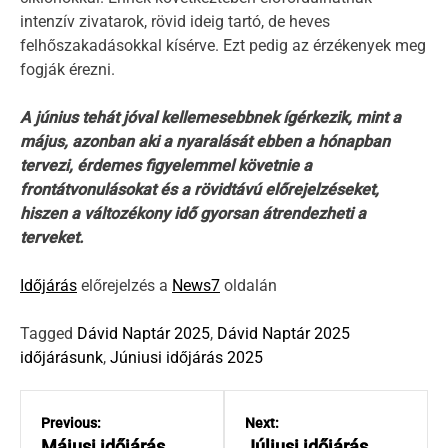
intenzív zivatarok, rövid ideig tartó, de heves
felhőszakadásokkal kísérve. Ezt pedig az érzékenyek meg
fogják érezni.
A június tehát jóval kellemesebbnek ígérkezik, mint a
május, azonban aki a nyaralását ebben a hónapban
tervezi, érdemes figyelemmel követnie a
frontátvonulásokat és a rövidtávú előrejelzéseket,
hiszen a változékony idő gyorsan átrendezheti a
terveket.
Időjárás
előrejelzés a
News7
oldalán
Tagged
Dávid Naptár 2025
,
Dávid Naptár 2025
időjárásunk
,
Júniusi időjárás 2025
B
e
Previous:
Next:
Májusi időjárás
Júliusi időjárás