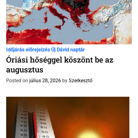
C
Időjárás előrejelzés
Új Dávid naptár
a
Óriási hőséggel köszönt be az
t
augusztus
e
g
Posted on
július 28, 2026
by
Szerkesztő
o
r
i
e
s