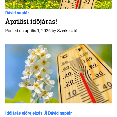
C
Dávid Naptár időjárás előrejelzés
Időjárás előrejelzés
Új
a
Dávid naptár
t
Áprilisi időjárás!
e
Posted on
április 1, 2026
by
Szerkesztő
g
o
r
i
e
s
C
Időjárás előrejelzés
Új Dávid naptár