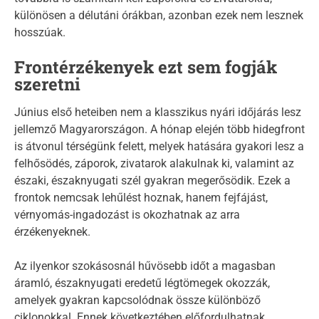
különösen a délutáni órákban, azonban ezek nem lesznek
hosszúak.
Frontérzékenyek ezt sem fogják
szeretni
Június első heteiben nem a klasszikus nyári időjárás lesz
jellemző Magyarországon. A hónap elején több hidegfront
is átvonul térségünk felett, melyek hatására gyakori lesz a
felhősödés, záporok, zivatarok alakulnak ki, valamint az
északi, északnyugati szél gyakran megerősödik. Ezek a
frontok nemcsak lehűlést hoznak, hanem fejfájást,
vérnyomás-ingadozást is okozhatnak az arra
érzékenyeknek.
Az ilyenkor szokásosnál hűvösebb időt a magasban
áramló, északnyugati eredetű légtömegek okozzák,
amelyek gyakran kapcsolódnak össze különböző
ciklonokkal. Ennek következtében előfordulhatnak