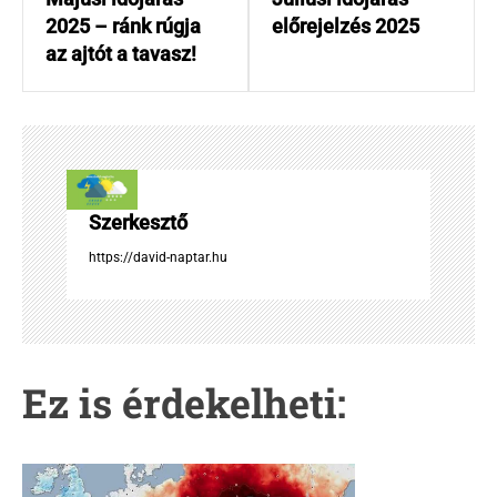
j
e
2025 – ránk rúgja
előrejelzés 2025
g
az ajtót a tavasz!
y
z
é
s
n
a
Szerkesztő
v
i
https://david-naptar.hu
g
á
c
i
Ez is érdekelheti:
ó