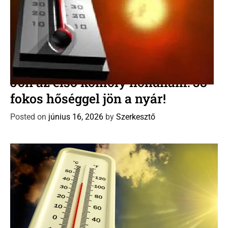
C
Időjárás előrejelzés
Új Dávid naptár
a
Jön az első komoly hőhullám: 38
t
fokos hőséggel jön a nyár!
e
g
Posted on
június 16, 2026
by
Szerkesztő
o
r
i
e
s