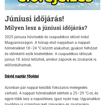
d
t
i
m
Júniusi időjárás!
e
Milyen lesz a júniusi időjárás?
2025 júniusa hűvösebb és csapadékos idővel indul
Magyarországon. A hónap első napjaiban a nappali
hőmérséklet 18–24 °C között alakulhat, gyakori felhőzet
és időnkénti esők kíséretében. A csapadékos időszak
június 18. körül tetőzhet, amikor záporok és zivatarok is
előfordulhatnak.
Dávid naptár főoldal
Azonban pár nappal később fokozatos melegedés
várható. A nappali hőmérséklet elérheti a 25–29 °C-ot, és
egyre több lesz a napsütéses, igazi nyári nap. Ugyanakkor
továbbra is számítani kell záporokra és zivatarokra,