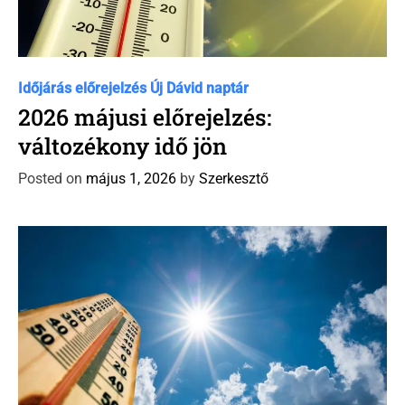
C
Időjárás előrejelzés
Új Dávid naptár
a
2026 májusi előrejelzés:
t
változékony idő jön
e
g
Posted on
május 1, 2026
by
Szerkesztő
o
r
i
e
s