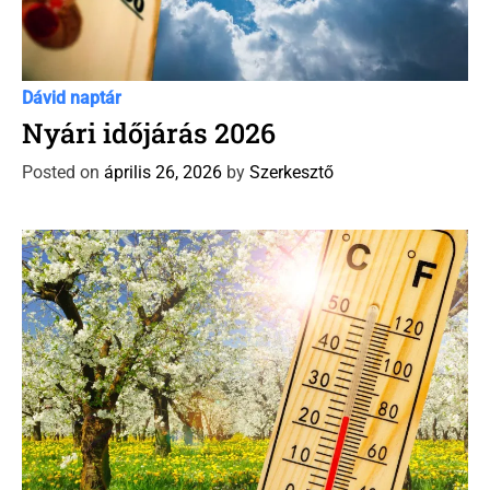
C
Dávid Naptár időjárás előrejelzés
Időjárás előrejelzés
Új
a
Dávid naptár
t
Nyári időjárás 2026
e
Posted on
április 26, 2026
by
Szerkesztő
g
o
r
i
e
s