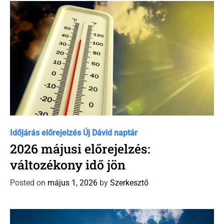
i
e
s
C
Időjárás előrejelzés
Új Dávid naptár
a
2026 májusi előrejelzés:
t
változékony idő jön
e
g
Posted on
május 1, 2026
by
Szerkesztő
o
r
i