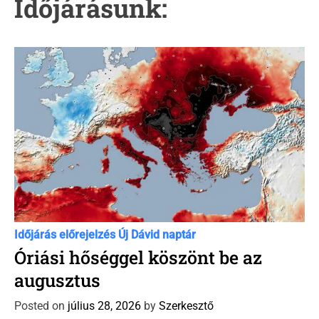
Időjárásunk:
C
Időjárás előrejelzés
Új Dávid naptár
a
Óriási hőséggel köszönt be az
t
augusztus
e
g
Posted on
július 28, 2026
by
Szerkesztő