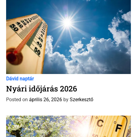
e
s
C
Dávid Naptár időjárás előrejelzés
Időjárás előrejelzés
Új
a
Dávid naptár
t
Nyári időjárás 2026
e
Posted on
április 26, 2026
by
Szerkesztő
g
o
r
i
e