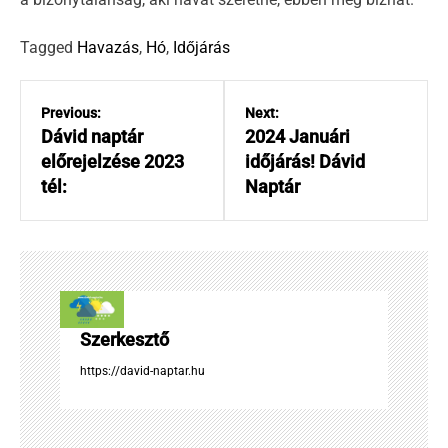
Tagged
Havazás
,
Hó
,
Időjárás
B
e
Previous:
Next:
j
Dávid naptár
2024 Januári
e
előrejelzése 2023
időjárás! Dávid
g
tél:
Naptár
y
z
é
s
n
a
Szerkesztő
v
i
https://david-naptar.hu
g
á