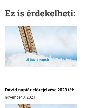
c
i
Ez is érdekelheti:
ó
Dávid naptár előrejelzése 2023 tél:
november 3, 2023