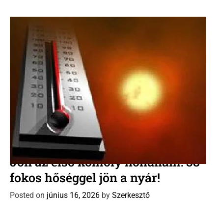
o
r
i
e
s
C
Időjárás előrejelzés
Új Dávid naptár
a
Jön az első komoly hőhullám: 38
t
fokos hőséggel jön a nyár!
e
g
Posted on
június 16, 2026
by
Szerkesztő
o
r