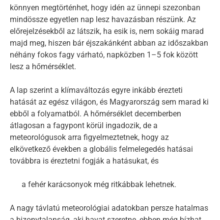
könnyen megtörténhet, hogy idén az ünnepi szezonban
mindössze egyetlen nap lesz havazásban részünk. Az
előrejelzésekből az látszik, ha esik is, nem sokáig marad
majd meg, hiszen bár éjszakánként abban az időszakban
néhány fokos fagy várható, napközben 1–5 fok között
lesz a hőmérséklet.
A lap szerint a klímaváltozás egyre inkább érezteti
hatását az egész világon, és Magyarország sem marad ki
ebből a folyamatból. A hőmérséklet decemberben
átlagosan a fagypont körül ingadozik, de a
meteorológusok arra figyelmeztetnek, hogy az
elkövetkező években a globális felmelegedés hatásai
továbbra is éreztetni fogják a hatásukat, és
a fehér karácsonyok még ritkábbak lehetnek.
A nagy távlatú meteorológiai adatokban persze hatalmas
a bizonytalanság, aki havat szeretne, ebben még bízhat.