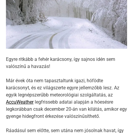
i
m
a
t
e
d
r
e
a
d
t
i
Egyre ritkább a fehér karácsony, így sajnos idén sem
m
e
valószínű a havazás!
Már évek óta nem tapasztaltunk igazi, hófödte
karácsonyt, és ez világszerte egyre jellemzőbb lesz. Az
egyik legnépszerűbb meteorológiai szolgáltatás, az
AccuWeather
legfrissebb adatai alapján a hóesésre
legkorábban csak december 20-án van kilátás, amikor egy
gyenge hidegfront érkezése valószínűsíthető.
Ráadásul sem előtte, sem utána nem jósolnak havat, így