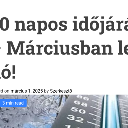
0 napos időjár
 Márciusban l
ó!
ed on
március 1, 2025
by
Szerkesztő
3 min read