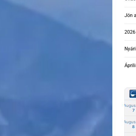
Jön a
2026 
Nyári
Áprili