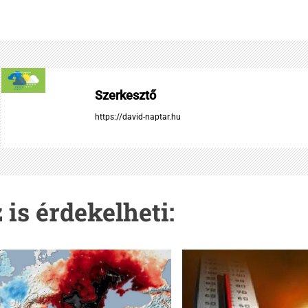
Szerkesztő
https://david-naptar.hu
 is érdekelheti: