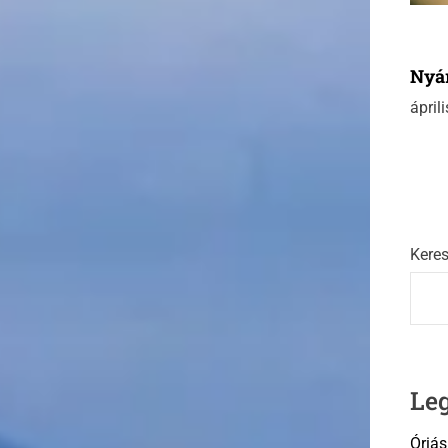
Nyár
ápril
Kere
Le
Óriás