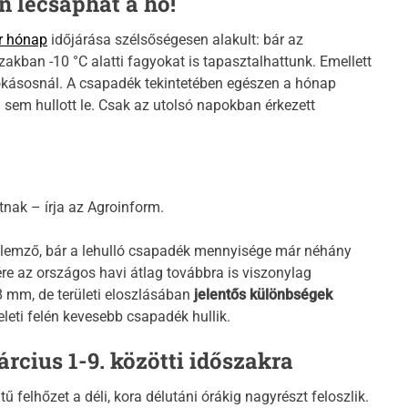
n lecsaphat a hó!
r hónap
időjárása szélsőségesen alakult: bár az
akban -10 °C alatti fagyokat is tapasztalhattunk. Emellett
zokásosnál. A csapadék tekintetében egészen a hónap
em hullott le. Csak az utolsó napokban érkezett
nak – írja az Agroinform.
lemző, bár a lehulló csapadék mennyisége már néhány
nére az országos havi átlag továbbra is viszonylag
 mm, de területi eloszlásában
jelentős különbségek
leti felén kevesebb csapadék hullik.
rcius 1-9. közötti időszakra
tű felhőzet a déli, kora délutáni órákig nagyrészt feloszlik.