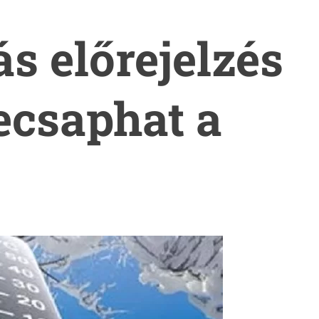
ás előrejelzés
ecsaphat a