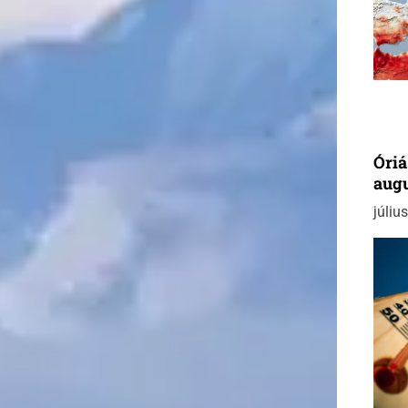
Óriá
aug
júliu