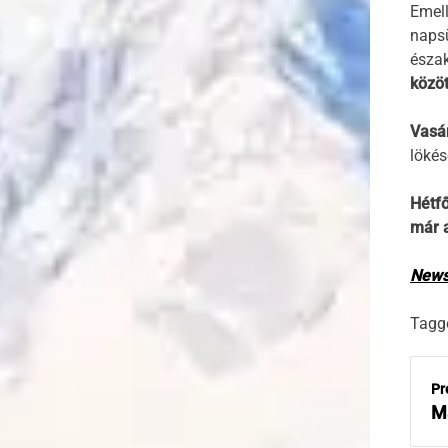
Emell
napsü
észak
közöt
Vasá
lökés
Hétfő
már a
News7
Tagg
B
e
Pr
j
Má
e