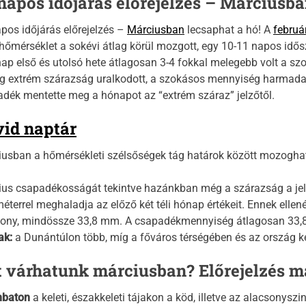
napos időjárás előrejelzés – Márciusba
pos időjárás előrejelzés –
Márciusban
lecsaphat a hó! A
februá
hőmérséklet a sokévi átlag körül mozgott, egy 10-11 napos idősz
ap első és utolsó hete átlagosan 3-4 fokkal melegebb volt a s
g extrém szárazság uralkodott, a szokásos mennyiség harmada s
dék mentette meg a hónapot az “extrém száraz” jelzőtől.
id naptár
usban a hőmérsékleti szélsőségek tág határok között mozoghat
us csapadékosságát tekintve hazánkban még a szárazság a jel
méterrel meghaladja az előző két téli hónap értékeit. Ennek elle
ony, mindössze 33,8 mm. A csapadékmennyiség átlagosan 33,8
ak:
a Dunántúlon több, míg a főváros térségében és az ország ke
 várhatunk márciusban? Előrejelzés má
baton
a keleti, északkeleti tájakon a köd, illetve az alacsonyszin