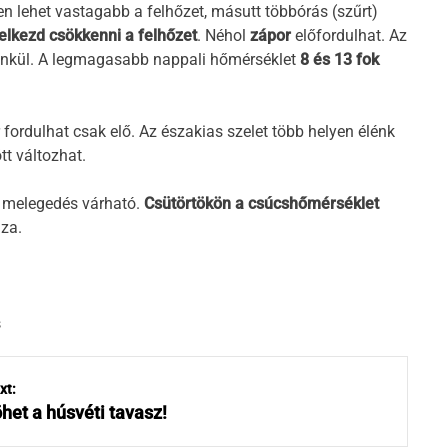
ben lehet vastagabb a felhőzet, másutt többórás (szűrt)
elkezd csökkenni a felhőzet
. Néhol
zápor
előfordulhat. Az
lénkül. A legmagasabb nappali hőmérséklet
8 és 13 fok
r fordulhat csak elő. Az északias szelet több helyen élénk
tt változhat.
 melegedés várható.
Csütörtökön a csúcshőmérséklet
aza.
s
xt:
het a húsvéti tavasz!