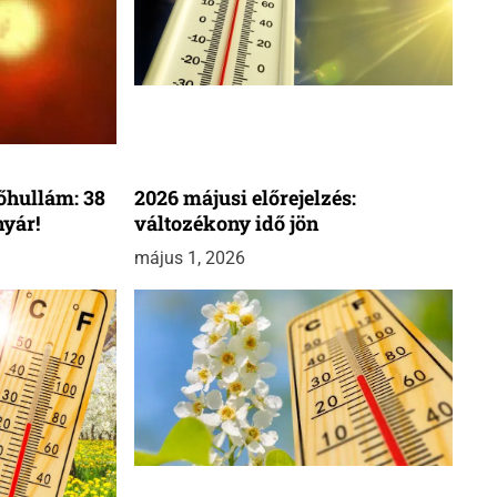
őhullám: 38
2026 májusi előrejelzés:
nyár!
változékony idő jön
május 1, 2026