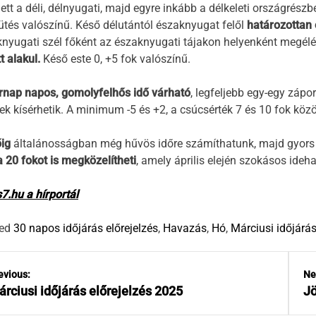
ett a déli, délnyugati, majd egyre inkább a délkeleti országrész
tés valószínű. Késő délutántól északnyugat felől
határozottan 
nyugati szél főként az északnyugati tájakon helyenként megé
t alakul.
Késő este 0, +5 fok valószínű.
rnap napos, gomolyfelhős idő várható
, legfeljebb egy-egy zápo
ek kísérhetik. A minimum -5 és +2, a csúcsérték 7 és 10 fok közö
ig
általánosságban még hűvös időre számíthatunk, majd gyors
 20 fokot is megközelítheti
, amely április elején szokásos ideh
.hu a hírportál
ed
30 napos időjárás előrejelzés
,
Havazás
,
Hó
,
Márciusi időjárá
evious:
Ne
rciusi időjárás előrejelzés 2025
Jö