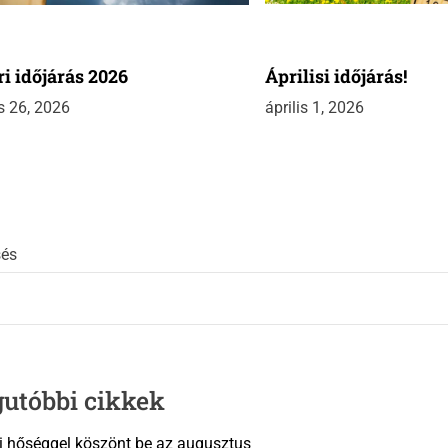
i időjárás 2026
Áprilisi időjárás!
is 26, 2026
április 1, 2026
sés
gutóbbi cikkek
i hőséggel köszönt be az augusztus