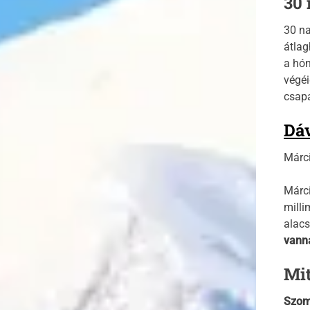
30 
30 na
átlag
a hón
végéi
csapa
Dáv
Márci
Márci
milli
alacs
vann
Mit
Szom