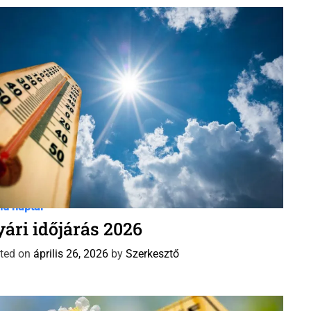
id Naptár időjárás előrejelzés
Időjárás előrejelzés
Új
id naptár
ári időjárás 2026
ted on
április 26, 2026
by
Szerkesztő