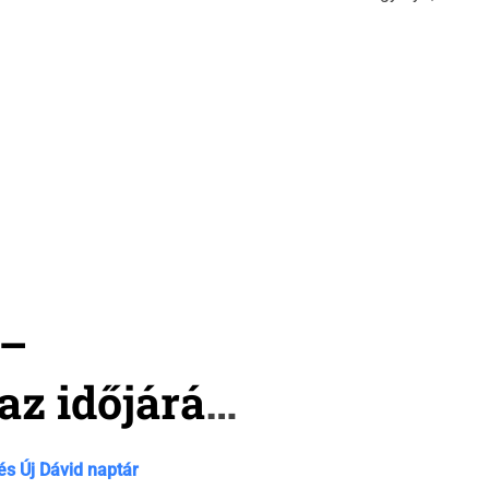
e
 –
z időjárás,
ozás jön!
és
Új Dávid naptár