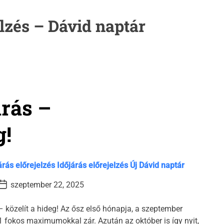
elzés – Dávid naptár
árás –
g!
árás előrejelzés
Időjárás előrejelzés
Új Dávid naptár
P
szeptember 22, 2025
o
s
– közelít a hideg! Az ősz első hónapja, a szeptember
D
1 fokos maximumokkal zár. Azután az október is így nyit,
a