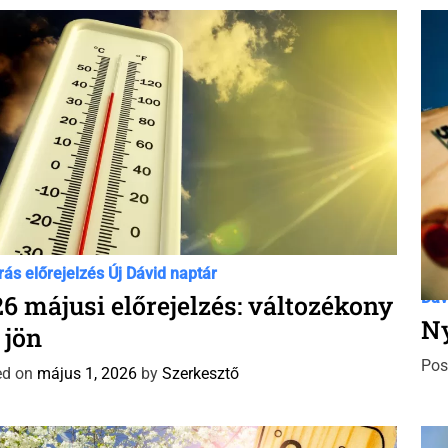
r
i
e
s
C
rás előrejelzés
Új Dávid naptár
Dáv
a
Dáv
6 májusi előrejelzés: változékony
t
Ny
 jön
e
Pos
g
ed on
május 1, 2026
by
Szerkesztő
o
r
i