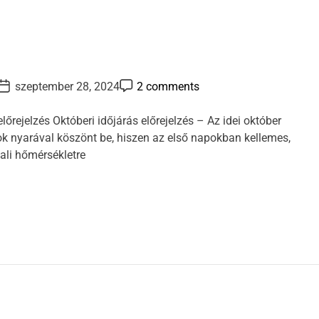
P
P
szeptember 28, 2024
2 comments
o
o
s
s
t
előrejelzés Októberi időjárás előrejelzés – Az idei október
D
C
k nyarával köszönt be, hiszen az első napokban kellemes,
a
o
m
ali hőmérsékletre
e
m
e
n
t