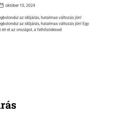
P
október 10, 2024
o
s
gbolondul az időjárás, hatalmas változás jön!
D
gbolondul az időjárás, hatalmas változás jön! Egy
a
 éri el az országot, a felhősödéssel
e
árás