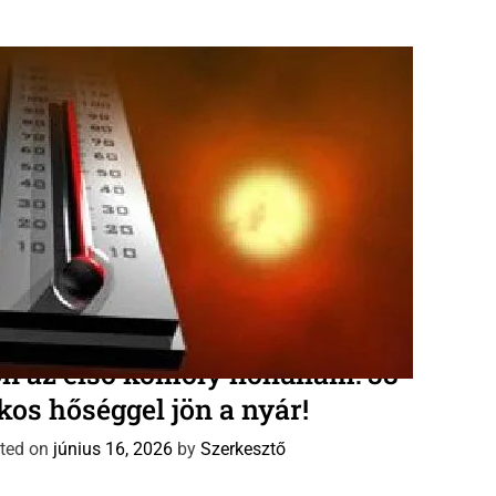
járás előrejelzés
Új Dávid naptár
n az első komoly hőhullám: 38
kos hőséggel jön a nyár!
ted on
június 16, 2026
by
Szerkesztő