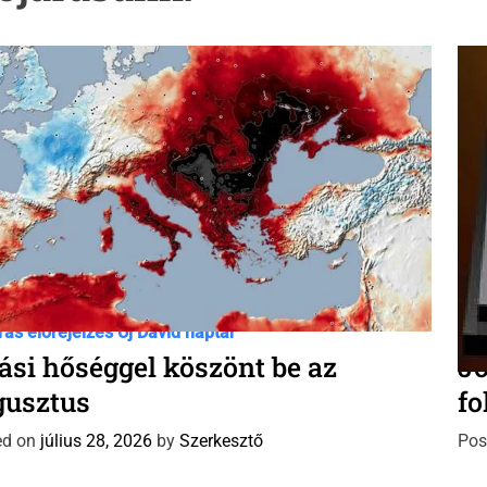
C
rás előrejelzés
Új Dávid naptár
Idő
a
ási hőséggel köszönt be az
Jö
t
gusztus
fo
e
g
ed on
július 28, 2026
by
Szerkesztő
Pos
o