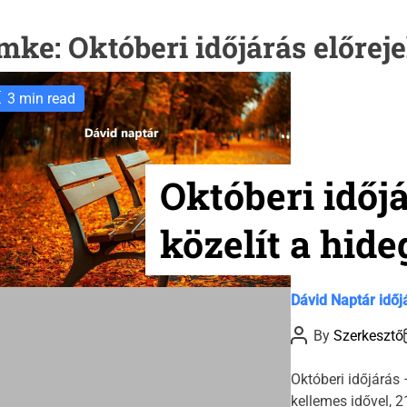
mke:
Októberi időjárás előrej
3 min read
Októberi időj
közelít a hide
C
Dávid Naptár időj
a
P
By
Szerkesztő
t
o
s
e
t
t
Októberi időjárás 
g
A
kellemes idővel, 2
u